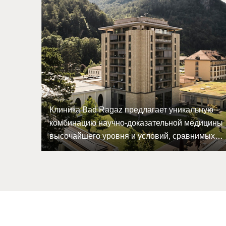
Клиника Bad Ragaz предлагает уникальную
комбинацию научно-доказательной медицины
высочайшего уровня и условий, сравнимых с
пятизвездочным отелем.