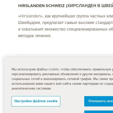
HIRSLANDEN SCHWEIZ (ХИРСЛАНДЕН В ШВЕ
«Hirslanden», как крупнейшая группа частных кли
Швейцарии, предлагает самые высокие стандар
и охватывает множество специализированных об
методов лечения.
Qui
Мы используем файлы cookie, чтобы обеспечивать правильную р
персонализировать рекламные объявления и другие материалы, 
М
социальных сетей и анализировать сетевой трафик. Мы также 
Главная страница Hirslanden
использовании вами нашего веб-сайта своим партнерам по соци
К
аналитическим системам.
Д
Номер неотложной помощи
Настройки файлов cookie
Отклонить все
144