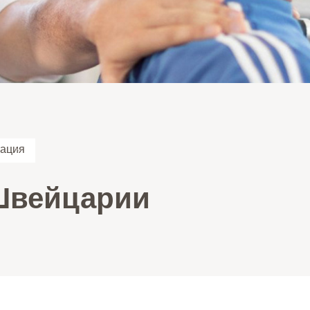
тация
Швейцарии