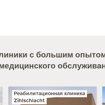
линики с большим опыто
медицинского обслужива
Реабилитационная клиника
Zihlschlacht