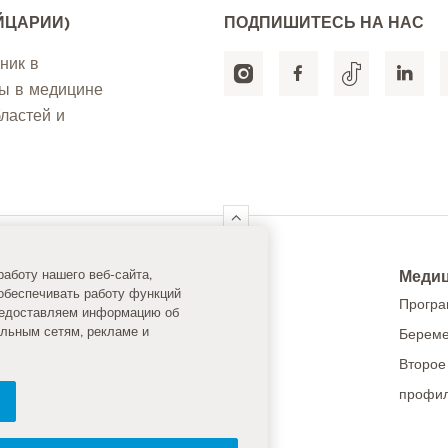
ЙЦАРИИ)
ПОДПИШИТЕСЬ НА НАС
ник в
ты в медицине
ластей и
ck Links
Медиц
аботу нашего веб-сайта,
обеспечивать работу функций
едицинская инфраструктура
Програ
предоставляем информацию об
альным сетям, рекламе и
Береме
линики
Второе
ля пациентов
профил