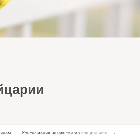
йцарии
чинам
Консультация независимого специалиста
Женское 