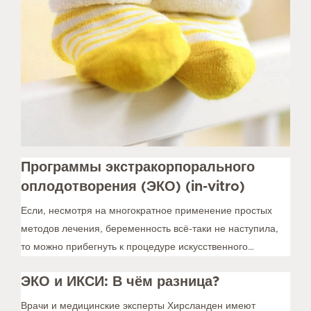
Программы экстракорпорального
оплодотворения (ЭКО) (in-vitro)
Если, несмотря на многократное применение простых
методов лечения, беременность всё-таки не наступила,
то можно прибегнуть к процедуре искусственного
оплодотворения яйцеклетки „в пробирке“ (In-vitro-
ЭКО и ИКСИ: В чём разница?
Fertilisation, сокращенно IVF).
Врачи и медицинские эксперты Хирсланден имеют