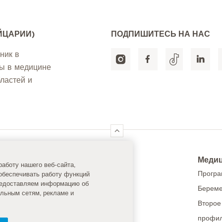
ЙЦАРИИ)
ПОДПИШИТЕСЬ НА НАС
ник в
ты в медицине
ластей и
ck Links
Медиц
аботу нашего веб-сайта,
едицинская инфраструктура
Програ
обеспечивать работу функций
предоставляем информацию об
Береме
линики
альным сетям, рекламе и
Второе
ля пациентов
профил