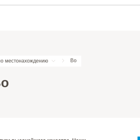
Во
по местонахождению
Во