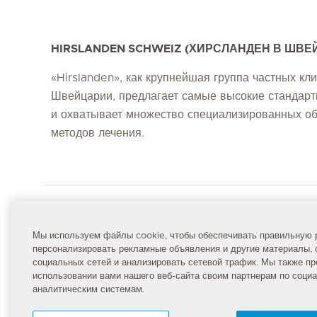
HIRSLANDEN SCHWEIZ (ХИРСЛАНДЕН В ШВЕ
«Hirslanden», как крупнейшая группа частных кли
Швейцарии, предлагает самые высокие стандар
и охватывает множество специализированных об
методов лечения.
Qui
Мы используем файлы cookie, чтобы обеспечивать правильную р
М
персонализировать рекламные объявления и другие материалы, 
Главная страница Hirslanden
социальных сетей и анализировать сетевой трафик. Мы также 
К
использовании вами нашего веб-сайта своим партнерам по соци
аналитическим системам.
Д
Номер неотложной помощи