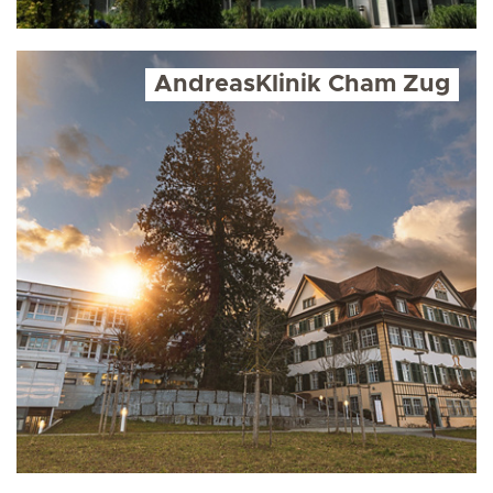
AndreasKlinik Cham Zug