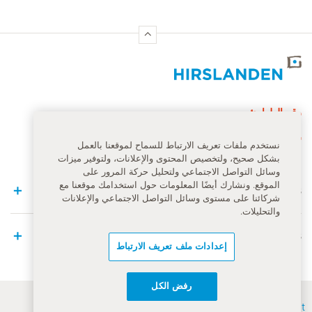
الصفحة الرئيسية لهيرسلاندن
رقم الطوارئ
144
نستخدم ملفات تعريف الارتباط للسماح لموقعنا بالعمل
بشكل صحيح، ولتخصيص المحتوى والإعلانات، ولتوفير ميزات
وسائل التواصل الاجتماعي ولتحليل حركة المرور على
الموقع. ونشارك أيضًا المعلومات حول استخدامك موقعنا مع
Quick Links
شركائنا على مستوى وسائل التواصل الاجتماعي والإعلانات
والتحليلات.
Medical Services
إعدادات ملف تعريف الارتباط
رفض الكل
Contact