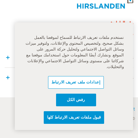
الصفحة الرئيسية لهيرسلاندن
رقم الطوارئ
144
نستخدم ملفات تعريف الارتباط للسماح لموقعنا بالعمل
بشكل صحيح، ولتخصيص المحتوى والإعلانات، ولتوفير ميزات
وسائل التواصل الاجتماعي ولتحليل حركة المرور على
الموقع. ونشارك أيضًا المعلومات حول استخدامك موقعنا مع
Quick Links
شركائنا على مستوى وسائل التواصل الاجتماعي والإعلانات
والتحليلات.
Medical Services
إعدادات ملف تعريف الارتباط
رفض الكل
Contact
قبول ملفات تعريف الارتباط كلها
© مجموعة هيرسلاندن ٢٠٢٦
شروط الاستخدام العامة
Privacy Policy
إشعار قانوني
إشعار ملفات تعريف الارتباط