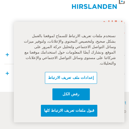
الصفحة الرئيسية لهيرسلاندن
رقم الطوارئ
144
نستخدم ملفات تعريف الارتباط للسماح لموقعنا بالعمل
بشكل صحيح، ولتخصيص المحتوى والإعلانات، ولتوفير ميزات
وسائل التواصل الاجتماعي ولتحليل حركة المرور على
الموقع. ونشارك أيضًا المعلومات حول استخدامك موقعنا مع
Quick Links
شركائنا على مستوى وسائل التواصل الاجتماعي والإعلانات
والتحليلات.
Medical Services
إعدادات ملف تعريف الارتباط
رفض الكل
Contact
قبول ملفات تعريف الارتباط كلها
© مجموعة هيرسلاندن ٢٠٢٦
شروط الاستخدام العامة
Privacy Policy
إشعار قانوني
إشعار ملفات تعريف الارتباط