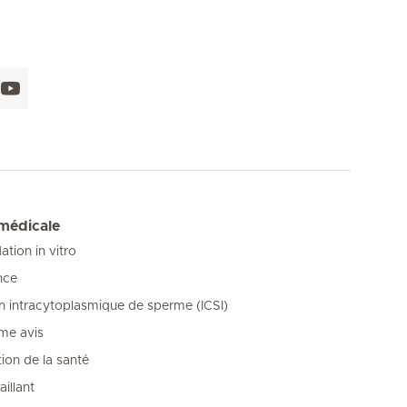
 médicale
tion in vitro
nce
on intracytoplasmique de sperme (ICSI)
me avis
ion de la santé
illant