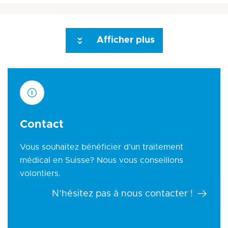
Afficher plus
Seite 3
Seite 4
Seite 5
Seite 6
Seite 7
Seite 8
Seite 9
Seite 10
Seite
Contact
Vous souhaitez bénéficier d’un traitement
médical en Suisse? Nous vous conseillons
volontiers.
N’hésitez pas à nous contacter !