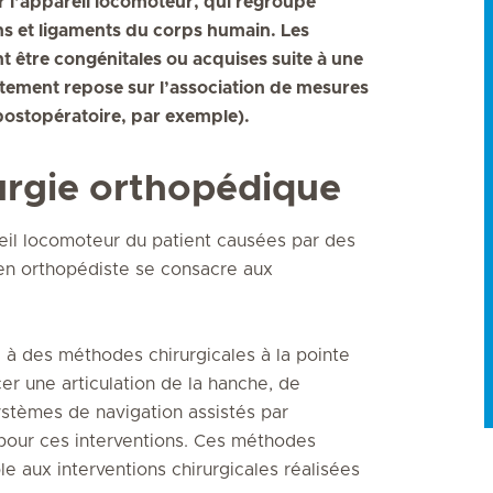
r l’appareil locomoteur, qui regroupe
ns et ligaments du corps humain. Les
nt être congénitales ou acquises suite à une
aitement repose sur l’association de mesures
postopératoire, par exemple).
urgie orthopédique
reil locomoteur du patient causées par des
gien orthopédiste se consacre aux
i à des méthodes chirurgicales à la pointe
r une articulation de la hanche, de
ystèmes de navigation assistés par
s pour ces interventions. Ces méthodes
e aux interventions chirurgicales réalisées