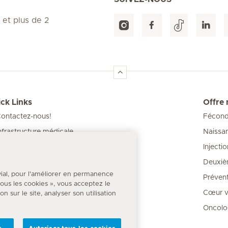
 et plus de 2
ck Links
Offre
ontactez-nous!
Féconda
Naissa
nfrastructure médicale
Injecti
os Cliniques
Deuxiè
our les patients
vial, pour l'améliorer en permanence
Prévent
 tous les cookies », vous acceptez le
Cœur va
 sur le site, analyser son utilisation
Oncolo