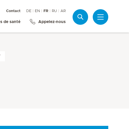
Contact
DE
EN
FR
RU
AR
Recherche
s de santé
Appelez-nous
r