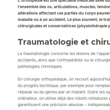
L’orthopédie est une spécialité médicale axée su
l’ensemble des os, articulations, muscles, tendo
altérations affectant ces parties du corps peuve
maladie ou à un accident. Le plus souvent, le tr
chirurgicales et conservatrices (physiothérapie 
Traumatologie et chir
La traumatologie concerne les lésions de l’appa
accidents, alors que l’orthopédiste ou le chirur
pathologies chroniques.
En chirurgie orthopédique, on recourt aujourd’hu
du progrès technique, par exemple pour remplace
l’épaule ou du genou par un implant. Outre les s
ordinateur, on utilise déjà des robots miniature
garantissent une précision absolue – indispensabl