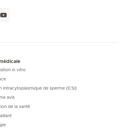
 médicale
tion in vitro
nce
on intracytoplasmique de sperme (ICSI)
me avis
ion de la santé
illant
gie