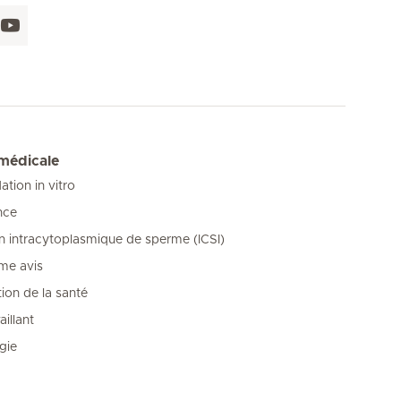
 médicale
tion in vitro
nce
on intracytoplasmique de sperme (ICSI)
me avis
ion de la santé
illant
gie