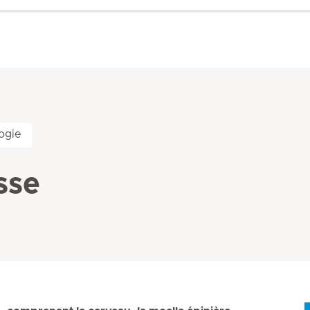
ogie
sse