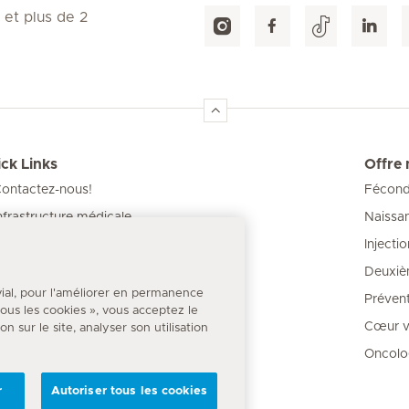
 et plus de 2
ck Links
Offre
ontactez-nous!
Féconda
Naissa
nfrastructure médicale
Injecti
os Cliniques
Deuxiè
our les patients
vial, pour l'améliorer en permanence
Prévent
 tous les cookies », vous acceptez le
Cœur va
 sur le site, analyser son utilisation
Oncolo
r
Autoriser tous les cookies