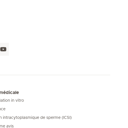
 médicale
tion in vitro
nce
on intracytoplasmique de sperme (ICSI)
me avis