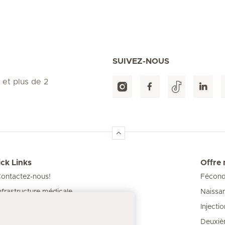
SUIVEZ-NOUS
 et plus de 2
ck Links
Offre
ontactez-nous!
Féconda
Naissa
nfrastructure médicale
Injecti
os Cliniques
Deuxiè
our les patients