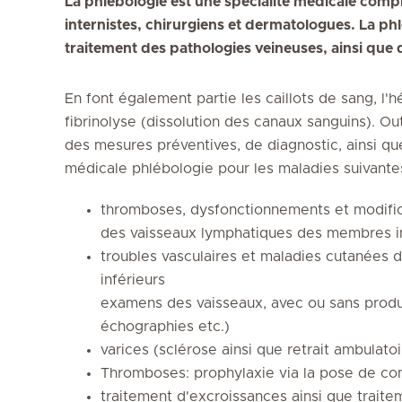
La phlébologie est une spécialité médicale comp
internistes, chirurgiens et dermatologues. La ph
traitement des pathologies veineuses, ainsi que
En font également partie les caillots de sang, l'hé
fibrinolyse (dissolution des canaux sanguins). Out
des mesures préventives, de diagnostic, ainsi que
médicale phlébologie pour les maladies suivante
thromboses, dysfonctionnements et modific
des vaisseaux lymphatiques des membres in
troubles vasculaires et maladies cutanées 
inférieurs
examens des vaisseaux, avec ou sans produi
échographies etc.)
varices (sclérose ainsi que retrait ambulato
Thromboses: prophylaxie via la pose de c
traitement d'excroissances ainsi que traite