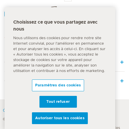
Accueil Hirslanden
Choisissez ce que vous partagez avec
nous
Numéro d'urgence
144
Nous utilisons des cookies pour rendre notre site
Internet convivial, pour l'améliorer en permanence
et pour analyser les accès à celui-ci. En cliquant sur
« Autoriser tous les cookies », vous acceptez le
stockage de cookies sur votre appareil pour
Quick Links
améliorer la navigation sur le site, analyser son
utilisation et contribuer à nos efforts de marketing.
Offre médicale
Paramètres des cookies
Tout refuser
Contact
Autoriser tous les cookies
© Groupe Hirslanden 2026
Déclaration de confidentialité
Conditions d'utilisation
Mentions légales
Directive sur les cookies