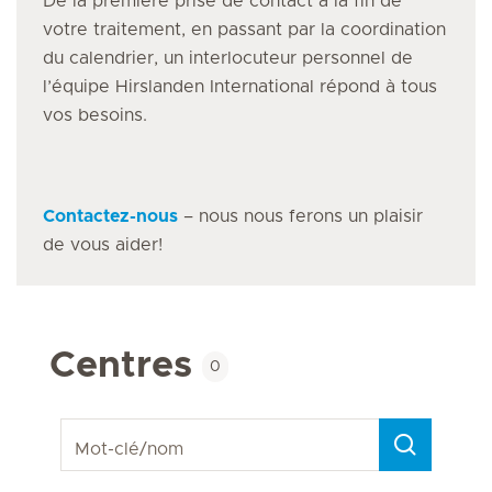
De la première prise de contact à la fin de
votre traitement, en passant par la coordination
du calendrier, un interlocuteur personnel de
l’équipe Hirslanden International répond à tous
vos besoins.
Contactez-nous
– nous nous ferons un plaisir
de vous aider!
Centres
0
Mot-clé/nom