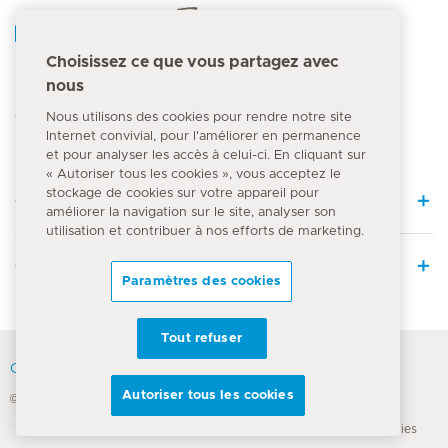
Accueil Hirslanden
Choisissez ce que vous partagez avec
nous
Numéro d'urgence
144
Nous utilisons des cookies pour rendre notre site
Internet convivial, pour l'améliorer en permanence
et pour analyser les accès à celui-ci. En cliquant sur
« Autoriser tous les cookies », vous acceptez le
stockage de cookies sur votre appareil pour
Quick Links
améliorer la navigation sur le site, analyser son
utilisation et contribuer à nos efforts de marketing.
Offre médicale
Paramètres des cookies
Tout refuser
Contact
Autoriser tous les cookies
© Groupe Hirslanden 2026
Déclaration de confidentialité
Conditions d'utilisation
Mentions légales
Directive sur les cookies