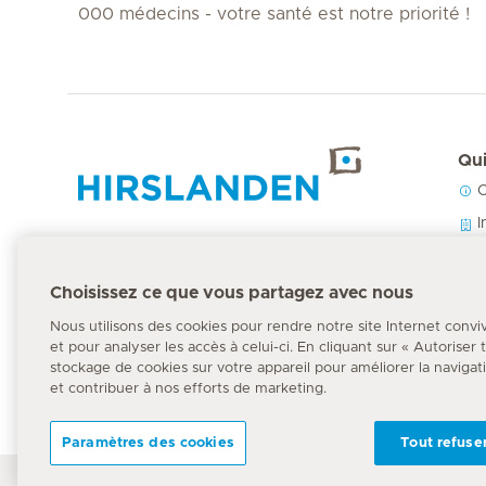
000 médecins - votre santé est notre priorité !
Qui
C
Accueil Hirslanden
I
N
P
Choisissez ce que vous partagez avec nous
Numéro d'urgence
144
Nous utilisons des cookies pour rendre notre site Internet convi
et pour analyser les accès à celui-ci. En cliquant sur « Autoriser
stockage de cookies sur votre appareil pour améliorer la navigation
et contribuer à nos efforts de marketing.
Paramètres des cookies
Tout refuse