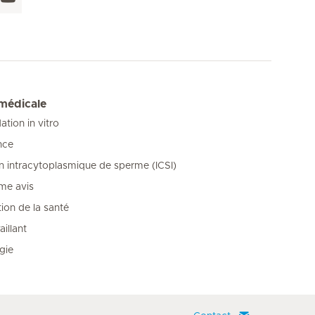
 médicale
tion in vitro
nce
on intracytoplasmique de sperme (ICSI)
me avis
ion de la santé
illant
gie