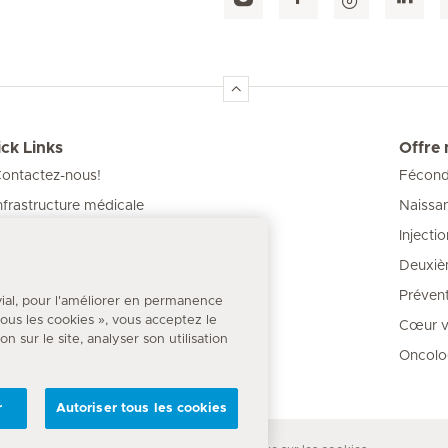
ck Links
Offre
ontactez-nous!
Féconda
Naissa
nfrastructure médicale
Injecti
os Cliniques
Deuxiè
our les patients
Prévent
vial, pour l'améliorer en permanence
 tous les cookies », vous acceptez le
Cœur va
 sur le site, analyser son utilisation
Oncolo
r
Autoriser tous les cookies