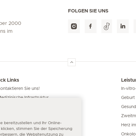
FOLGEN SIE UNS
über 2000
uns im
ck Links
Leist
ontaktieren Sie uns!
In-vitro
Geburt 
edizinische Infrastruktur
Gesund
nsere Kliniken
Zweitm
atienteninformation
bereitzustellen und Ihr Online-
Herz i
“ klicken, stimmen Sie der Speicherung
Onkolo
erbessern, die Websitenutzung zu