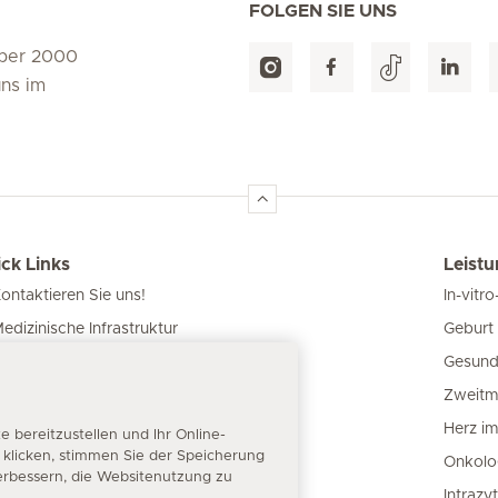
FOLGEN SIE UNS
über 2000
uns im
ck Links
Leist
ontaktieren Sie uns!
In-vitro
Geburt 
edizinische Infrastruktur
Gesund
nsere Kliniken
Zweitm
atienteninformation
Herz i
bereitzustellen und Ihr Online-
“ klicken, stimmen Sie der Speicherung
Onkolo
erbessern, die Websitenutzung zu
Intrazy