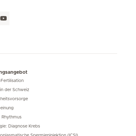
ungsangebot
-Fertilisation
in der Schweiz
heitsvorsorge
einung
m Rhythmus
gie: Diagnose Krebs
toplasmatische Spermieninjektion (ICSI)