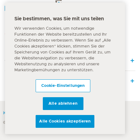
Hirslanden Home
Sie bestimmen, was Sie mit uns teilen
Notfallnummer
Wir verwenden Cookies, um notwendige
144
Funktionen der Website bereitzustellen und Ihr
Online-Erlebnis zu verbessern. Wenn Sie auf „Alle
Cookies akzeptieren“ klicken, stimmen Sie der
Speicherung von Cookies auf Ihrem Gerät zu, um
die Websitenavigation zu verbessern, die
Quick Links
Websitenutzung zu analysieren und unsere
Marketingbemühungen zu unterstützen.
Leistungsangebot
Cookie-Einstellungen
Alle ablehnen
Kontakt
Alle Cookies akzeptieren
© Hirslanden-Gruppe 2026
Nutzungsbedingungen
Datenschutzerklärung
Cookie Richtlinie
Impressum