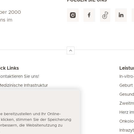
über 2000
uns im
ck Links
Leist
ontaktieren Sie uns!
In-vitro
Geburt 
edizinische Infrastruktur
Gesund
nsere Kliniken
Zweitm
atienteninformation
Herz i
bereitzustellen und Ihr Online-
“ klicken, stimmen Sie der Speicherung
Onkolo
erbessern, die Websitenutzung zu
Intrazy
.