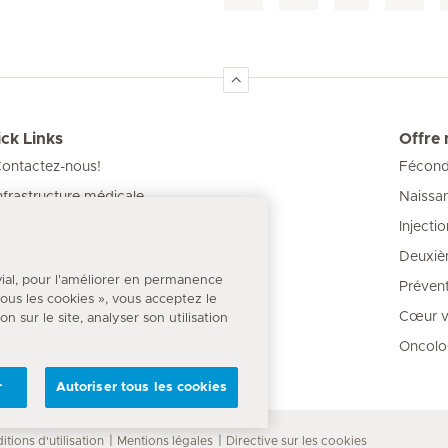
ck Links
Offre
ontactez-nous!
Féconda
Naissa
nfrastructure médicale
Injecti
os Cliniques
Deuxiè
our les patients
vial, pour l'améliorer en permanence
Prévent
 tous les cookies », vous acceptez le
Cœur va
 sur le site, analyser son utilisation
Oncolo
r
Autoriser tous les cookies
itions d'utilisation
Mentions légales
Directive sur les cookies