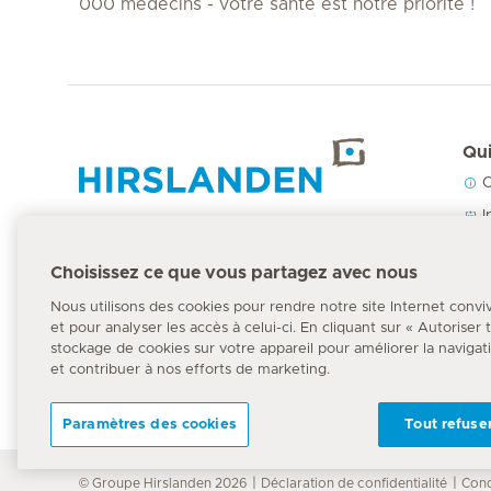
000 médecins - votre santé est notre priorité !
Qui
C
Accueil Hirslanden
I
N
Choisissez ce que vous partagez avec nous
P
Numéro d'urgence
Nous utilisons des cookies pour rendre notre site Internet convi
144
et pour analyser les accès à celui-ci. En cliquant sur « Autoriser
stockage de cookies sur votre appareil pour améliorer la navigation
et contribuer à nos efforts de marketing.
Paramètres des cookies
Tout refuse
© Groupe Hirslanden 2026
Déclaration de confidentialité
Cond