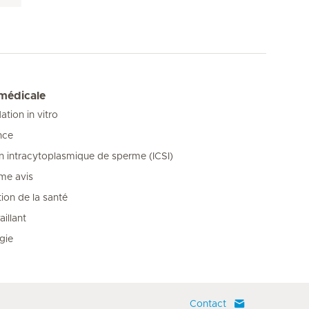
 médicale
tion in vitro
nce
on intracytoplasmique de sperme (ICSI)
me avis
ion de la santé
illant
gie
Contact