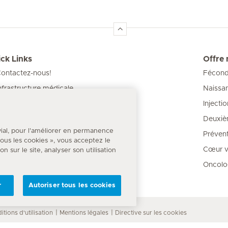
ck Links
Offre
ontactez-nous!
Féconda
Naissa
nfrastructure médicale
Injecti
os Cliniques
Deuxiè
our les patients
vial, pour l'améliorer en permanence
Prévent
 tous les cookies », vous acceptez le
Cœur va
 sur le site, analyser son utilisation
Oncolo
r
Autoriser tous les cookies
itions d'utilisation
Mentions légales
Directive sur les cookies