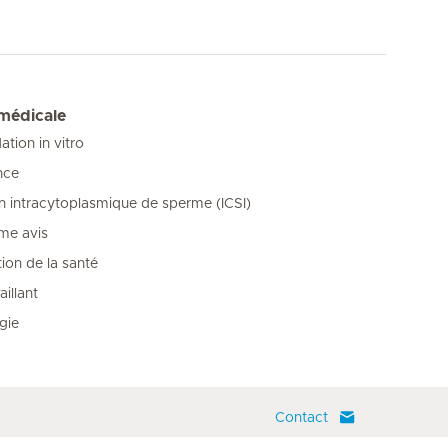
 médicale
tion in vitro
nce
on intracytoplasmique de sperme (ICSI)
me avis
ion de la santé
illant
gie
Contact