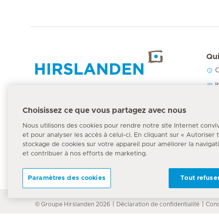
Qui
C
Accueil Hirslanden
I
N
Choisissez ce que vous partagez avec nous
P
Numéro d'urgence
Nous utilisons des cookies pour rendre notre site Internet convi
144
et pour analyser les accès à celui-ci. En cliquant sur « Autoriser
stockage de cookies sur votre appareil pour améliorer la navigation
et contribuer à nos efforts de marketing.
Paramètres des cookies
Tout refuse
© Groupe Hirslanden 2026
Déclaration de confidentialité
Cond