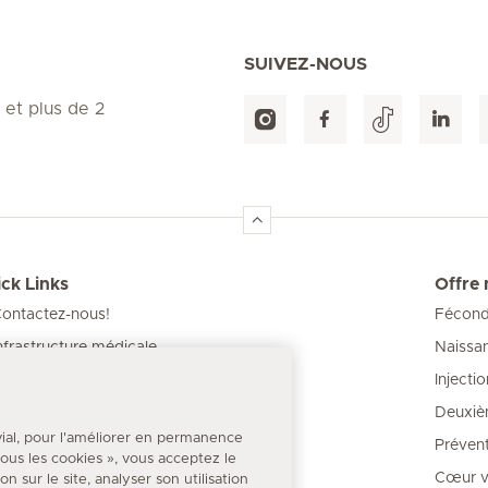
SUIVEZ-NOUS
 et plus de 2
ck Links
Offre
ontactez-nous!
Féconda
Naissa
nfrastructure médicale
Injecti
os Cliniques
Deuxiè
our les patients
vial, pour l'améliorer en permanence
Prévent
 tous les cookies », vous acceptez le
Cœur va
 sur le site, analyser son utilisation