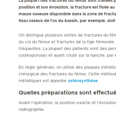
La plupart des fractures du fémur sont traitées p
position et son évolution, la fracture est fixée 
masse osseuse disponible dans la zone de fractur
tissu osseux de l'os du bassin, par exemple, doit 
On distingue plusieurs sortes de fractures du fém
du col du fémur et fractures de la tige fémorale.
fréquentes. La plupart des patients sont des pe
(ostéoporose) et ayant chuté sur la hanche, par
En règle générale, on utilise des plaques métalli
chirurgical des fractures du fémur. Cette méthod
métalliques est appelée
ostéosynthèse
.
Quelles préparations sont effectu
Avant l'opération, la position exacte et l'évolutio
radiographie.