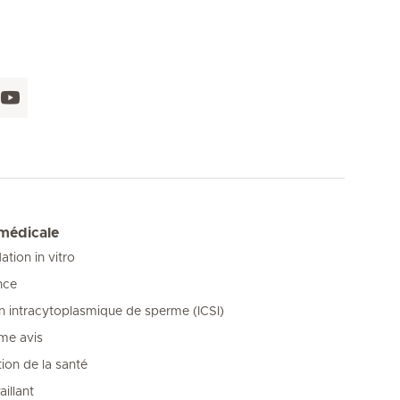
 médicale
tion in vitro
nce
on intracytoplasmique de sperme (ICSI)
me avis
ion de la santé
illant