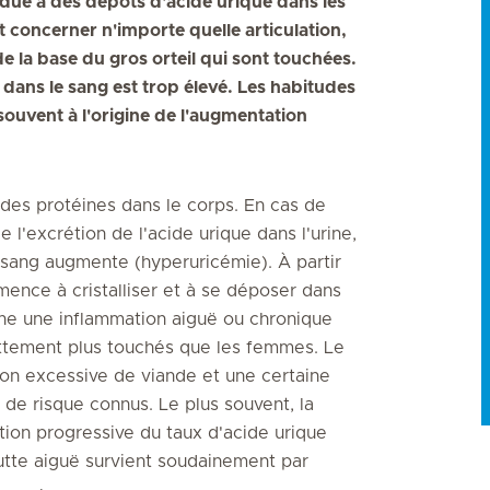
 due à des dépôts d'acide urique dans les
t concerner n'importe quelle articulation,
de la base du gros orteil qui sont touchées.
 dans le sang est trop élevé. Les habitudes
 souvent à l'origine de l'augmentation
 des protéines dans le corps. En cas de
l'excrétion de l'acide urique dans l'urine,
e sang augmente (hyperuricémie). À partir
mence à cristalliser et à se déposer dans
raîne une inflammation aiguë ou chronique
ettement plus touchés que les femmes. Le
on excessive de viande et une certaine
 de risque connus. Le plus souvent, la
tion progressive du taux d'acide urique
utte aiguë survient soudainement par