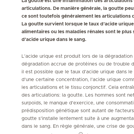
La goutte est une inflammation des articulations
articulations. De manière générale, la goutte peu
ce sont toutefois généralement les articulations 
La goutte survient lorsque le taux d'acide urique
alimentaires ou les maladies rénales sont le plus
d'acide urique dans le sang.
L'acide urique est produit lors de la dégradation
dégradation accrue de protéines ou de trouble de 
il est possible que le taux d'acide urique dans l
d'une certaine concentration, l'acide urique com
les articulations et le tissu conjonctif. Cela ent
des articulations: la goutte. Les hommes sont n
surpoids, le manque d'exercice, une consommati
prédisposition génétique sont autant de facteurs
goutte s'installe lentement suite à une augmenta
dans le sang. En règle générale, une crise de go