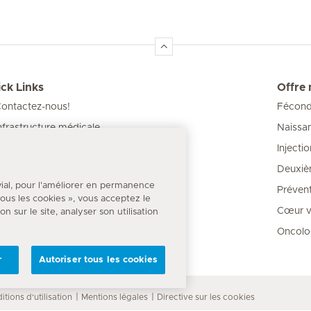
ck Links
Offre
ontactez-nous!
Féconda
Naissa
nfrastructure médicale
Injecti
os Cliniques
Deuxiè
our les patients
vial, pour l'améliorer en permanence
Prévent
 tous les cookies », vous acceptez le
Cœur va
 sur le site, analyser son utilisation
Oncolo
r
Autoriser tous les cookies
itions d'utilisation
Mentions légales
Directive sur les cookies