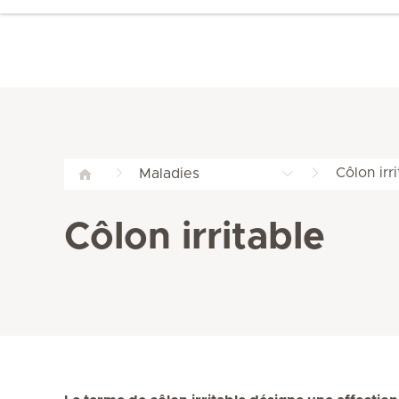
Côlon irr
Maladies
Côlon irritable