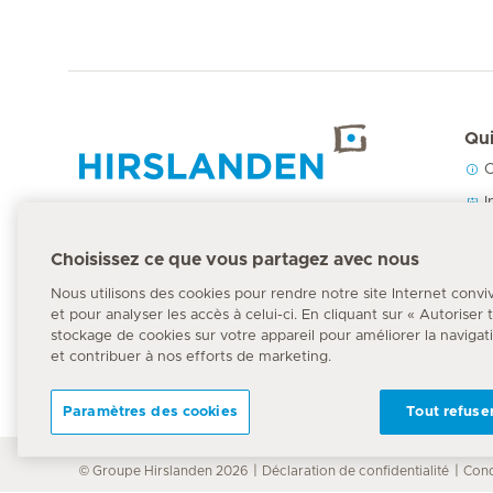
Qui
C
Accueil Hirslanden
I
N
Choisissez ce que vous partagez avec nous
P
Numéro d'urgence
Nous utilisons des cookies pour rendre notre site Internet convi
144
et pour analyser les accès à celui-ci. En cliquant sur « Autoriser
stockage de cookies sur votre appareil pour améliorer la navigation
et contribuer à nos efforts de marketing.
Paramètres des cookies
Tout refuse
© Groupe Hirslanden 2026
Déclaration de confidentialité
Cond