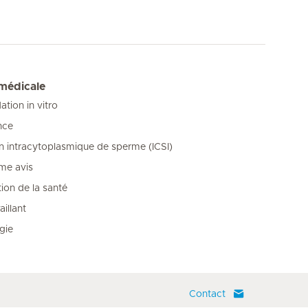
 médicale
tion in vitro
nce
on intracytoplasmique de sperme (ICSI)
me avis
ion de la santé
illant
gie
Contact