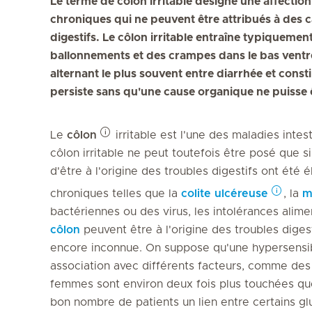
Le terme de côlon irritable désigne une affectio
chroniques qui ne peuvent être attribués à des 
digestifs. Le côlon irritable entraîne typiquemen
ballonnements et des crampes dans le bas ventre
alternant le plus souvent entre diarrhée et cons
persiste sans qu'une cause organique ne puisse êt
Le
côlon
irritable est l'une des maladies intes
côlon irritable ne peut toutefois être posé que s
d'être à l'origine des troubles digestifs ont été 
chroniques telles que la
colite ulcéreuse
, la
m
bactériennes ou des virus, les intolérances alime
côlon
peuvent être à l'origine des troubles digest
encore inconnue. On suppose qu'une hypersensibi
association avec différents facteurs, comme des 
femmes sont environ deux fois plus touchées qu
bon nombre de patients un lien entre certains gl