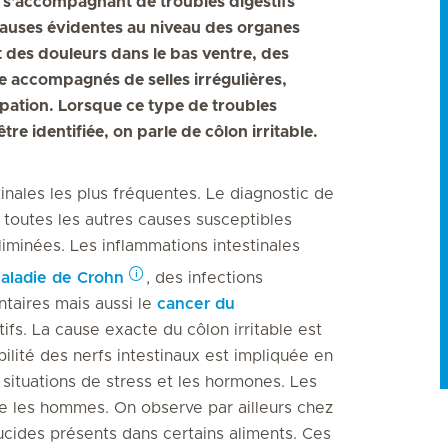
n s'accompagnant de troubles digestifs
causes évidentes au niveau des organes
t des douleurs dans le bas ventre, des
 accompagnés de selles irrégulières,
tipation. Lorsque ce type de troubles
re identifiée, on parle de côlon irritable.
tinales les plus fréquentes. Le diagnostic de
i toutes les autres causes susceptibles
éliminées. Les inflammations intestinales
aladie de Crohn
, des infections
ntaires mais aussi le
cancer du
ifs. La cause exacte du côlon irritable est
lité des nerfs intestinaux est impliquée en
situations de stress et les hormones. Les
e les hommes. On observe par ailleurs chez
ucides présents dans certains aliments. Ces