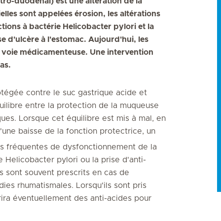
stro-duodénal) est une altération de la
lles sont appelées érosion, les altérations
ions à bactérie Helicobacter pylori et la
e d'ulcère à l'estomac. Aujourd'hui, les
r voie médicamenteuse. Une intervention
as.
égée contre le suc gastrique acide et
uilibre entre la protection de la muqueuse
ques. Lorsque cet équilibre est mis à mal, en
'une baisse de la fonction protectrice, un
us fréquentes de dysfonctionnement de la
e Helicobacter pylori ou la prise d'anti-
 sont souvent prescrits en cas de
ies rhumatismales. Lorsqu'ils sont pris
ira éventuellement des anti-acides pour