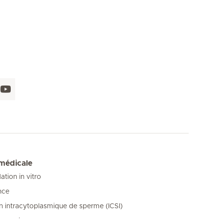
 médicale
tion in vitro
nce
on intracytoplasmique de sperme (ICSI)