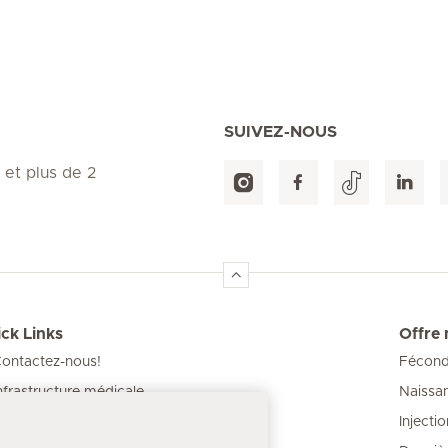
SUIVEZ-NOUS
 et plus de 2
ck Links
Offre
ontactez-nous!
Féconda
Naissa
nfrastructure médicale
Injecti
os Cliniques