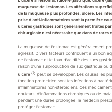
L'ulcère à l'estomac (ulcère gastrique, ulcère ga
muqueuse de l'estomac. Les altérations superficie
de la muqueuse plus profondes, ulcère. Les infect
prise d'anti-inflammatoires sont la première caus
ulcères gastriques sont généralement traités pa
chirurgicale n'est nécessaire que dans de rares c
La muqueuse de l'estomac est généralement prot
agressif. Divers facteurs contribuent à un bon éq
de l'estomac et le taux d'acidité des sucs gastri
raison d'une surproduction de suc gastrique ou d
ulcère
peut se développer. Les causes les pl
fonction protectrice sont les infections à bactéri
inflammatoires non-stéroïdiens. Ces médicaments
douleurs, d'inflammations chroniques ou de malad
pendant une durée prolongée, le médecin prescr
protéger l'estomac.