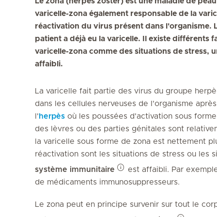
Le zona (herpès zoster) est une maladie de peau
varicelle-zona également responsable de la varic
réactivation du virus présent dans l'organisme. 
patient a déjà eu la varicelle. Il existe différent
varicelle-zona comme des situations de stress, 
affaibli.
La varicelle fait partie des virus du groupe herp
dans les cellules nerveuses de l'organisme après
l'
herpès
où les poussées d'activation sous forme 
des lèvres ou des parties génitales sont relative
la varicelle sous forme de zona est nettement pl
réactivation sont les situations de stress ou les s
système immunitaire
est affaibli. Par exempl
de médicaments immunosuppresseurs.
Le zona peut en principe survenir sur tout le corp