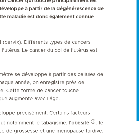
t un cancer qui touche principalement les
éveloppe à partir de la dégénérescence de
ette maladie est donc également connue
l (cervix). Différents types de cancers
'utérus. Le cancer du col de l'utérus est
ètre se développe à partir des cellules de
Chaque année, on enregistre près de
se. Cette forme de cancer touche
que augmente avec l'âge.
eloppe précisément. Certains facteurs
lut notamment le tabagisme, l'
obésité
, le
nce de grossesse et une ménopause tardive.