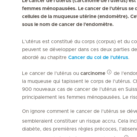
Le cancer de l'utérus (carcinome de l'utérus) es
femmes ménopausées. Le cancer de l'utérus se d
cellules de la muqueuse utérine (endomètre). C
sous le nom de cancer de l'endomètre.
L'utérus est constitué du corps (corpus) et du co
peuvent se développer dans ces deux parties de l
abordé au chapitre
Cancer du col de l'utérus
.
Le cancer de l'utérus ou
carcinome
de l'endom
la muqueuse qui tapissent le corps de l'utérus. 
900 nouveaux cas de cancer de l'utérus en Suis
principalement les femmes ménopausées. Le ris
On ignore comment le cancer de l'utérus se dév
sembleraient constituer un risque accru. Cela inc
diabète, des premières règles précoces, l'abse