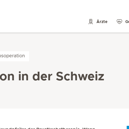
Ärzte
G
bsoperation
on in der Schweiz