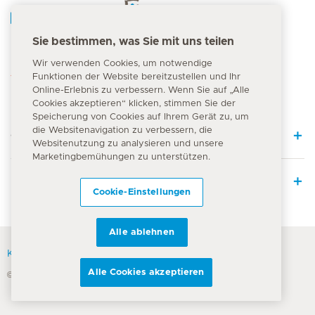
Hirslanden Home
Sie bestimmen, was Sie mit uns teilen
Notfallnummer
Wir verwenden Cookies, um notwendige
144
Funktionen der Website bereitzustellen und Ihr
Online-Erlebnis zu verbessern. Wenn Sie auf „Alle
Cookies akzeptieren“ klicken, stimmen Sie der
Speicherung von Cookies auf Ihrem Gerät zu, um
die Websitenavigation zu verbessern, die
Quick Links
Websitenutzung zu analysieren und unsere
Marketingbemühungen zu unterstützen.
Leistungsangebot
Cookie-Einstellungen
Alle ablehnen
Kontakt
Alle Cookies akzeptieren
© Hirslanden-Gruppe 2026
Nutzungsbedingungen
Datenschutzerklärung
Cookie Richtlinie
Impressum